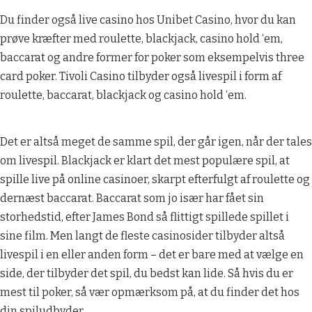
Du finder også live casino hos Unibet Casino, hvor du kan
prøve kræfter med roulette, blackjack, casino hold ‘em,
baccarat og andre former for poker som eksempelvis three
card poker. Tivoli Casino tilbyder også livespil i form af
roulette, baccarat, blackjack og casino hold ‘em.
Det er altså meget de samme spil, der går igen, når der tales
om livespil. Blackjack er klart det mest populære spil, at
spille live på online casinoer, skarpt efterfulgt af roulette og
dernæst baccarat. Baccarat som jo især har fået sin
storhedstid, efter James Bond så flittigt spillede spillet i
sine film. Men langt de fleste casinosider tilbyder altså
livespil i en eller anden form – det er bare med at vælge en
side, der tilbyder det spil, du bedst kan lide. Så hvis du er
mest til poker, så vær opmærksom på, at du finder det hos
din spiludbyder.