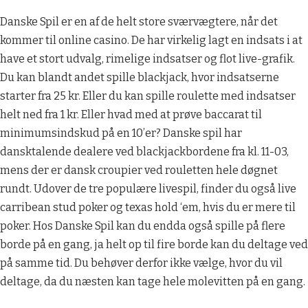
Danske Spil er en af de helt store sværvægtere, når det
kommer til online casino. De har virkelig lagt en indsats i at
have et stort udvalg, rimelige indsatser og flot live-grafik.
Du kan blandt andet spille blackjack, hvor indsatserne
starter fra 25 kr. Eller du kan spille roulette med indsatser
helt ned fra 1 kr. Eller hvad med at prøve baccarat til
minimumsindskud på en 10’er? Danske spil har
dansktalende dealere ved blackjackbordene fra kl. 11-03,
mens der er dansk croupier ved rouletten hele døgnet
rundt. Udover de tre populære livespil, finder du også live
carribean stud poker og texas hold ‘em, hvis du er mere til
poker. Hos Danske Spil kan du endda også spille på flere
borde på en gang, ja helt op til fire borde kan du deltage ved
på samme tid. Du behøver derfor ikke vælge, hvor du vil
deltage, da du næsten kan tage hele molevitten på en gang.