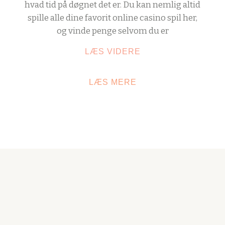
hvad tid på døgnet det er. Du kan nemlig altid
spille alle dine favorit online casino spil her,
og vinde penge selvom du er
LÆS VIDERE
JACKIE
JACKPOT
JACKIE
LÆS MERE
JACKPOT