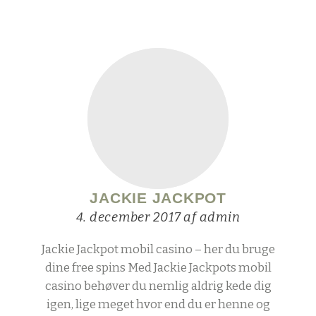
DANSKE
CASINOER
JACKIE JACKPOT
4. december 2017
af
admin
Jackie Jackpot mobil casino – her du bruge
dine free spins Med Jackie Jackpots mobil
casino behøver du nemlig aldrig kede dig
igen, lige meget hvor end du er henne og