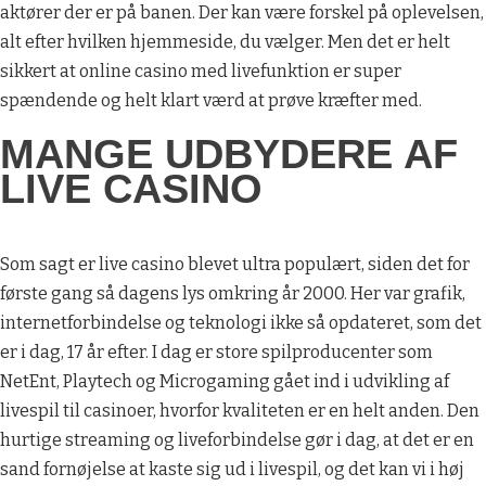
aktører der er på banen. Der kan være forskel på oplevelsen,
alt efter hvilken hjemmeside, du vælger. Men det er helt
sikkert at online casino med livefunktion er super
spændende og helt klart værd at prøve kræfter med.
MANGE UDBYDERE AF
LIVE CASINO
Som sagt er live casino blevet ultra populært, siden det for
første gang så dagens lys omkring år 2000. Her var grafik,
internetforbindelse og teknologi ikke så opdateret, som det
er i dag, 17 år efter. I dag er store spilproducenter som
NetEnt, Playtech og Microgaming gået ind i udvikling af
livespil til casinoer, hvorfor kvaliteten er en helt anden. Den
hurtige streaming og liveforbindelse gør i dag, at det er en
sand fornøjelse at kaste sig ud i livespil, og det kan vi i høj