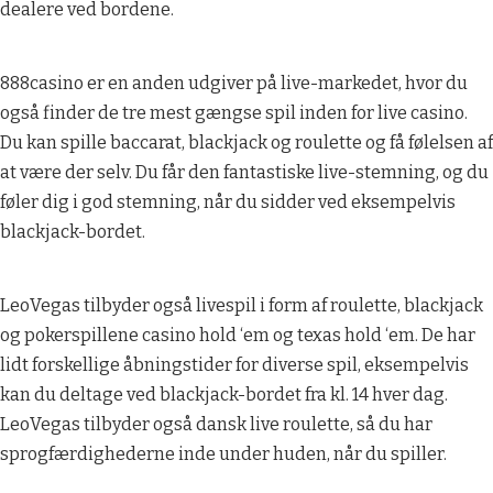
dealere ved bordene.
888casino er en anden udgiver på live-markedet, hvor du
også finder de tre mest gængse spil inden for live casino.
Du kan spille baccarat, blackjack og roulette og få følelsen af
at være der selv. Du får den fantastiske live-stemning, og du
føler dig i god stemning, når du sidder ved eksempelvis
blackjack-bordet.
LeoVegas tilbyder også livespil i form af roulette, blackjack
og pokerspillene casino hold ‘em og texas hold ‘em. De har
lidt forskellige åbningstider for diverse spil, eksempelvis
kan du deltage ved blackjack-bordet fra kl. 14 hver dag.
LeoVegas tilbyder også dansk live roulette, så du har
sprogfærdighederne inde under huden, når du spiller.