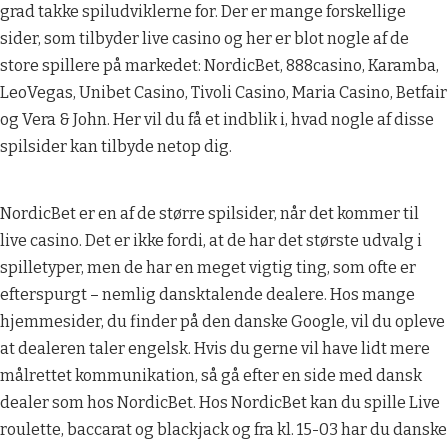
grad takke spiludviklerne for. Der er mange forskellige
sider, som tilbyder live casino og her er blot nogle af de
store spillere på markedet: NordicBet, 888casino, Karamba,
LeoVegas, Unibet Casino, Tivoli Casino, Maria Casino, Betfair
og Vera & John. Her vil du få et indblik i, hvad nogle af disse
spilsider kan tilbyde netop dig.
NordicBet er en af de større spilsider, når det kommer til
live casino. Det er ikke fordi, at de har det største udvalg i
spilletyper, men de har en meget vigtig ting, som ofte er
efterspurgt – nemlig dansktalende dealere. Hos mange
hjemmesider, du finder på den danske Google, vil du opleve
at dealeren taler engelsk. Hvis du gerne vil have lidt mere
målrettet kommunikation, så gå efter en side med dansk
dealer som hos NordicBet. Hos NordicBet kan du spille Live
roulette, baccarat og blackjack og fra kl. 15-03 har du danske