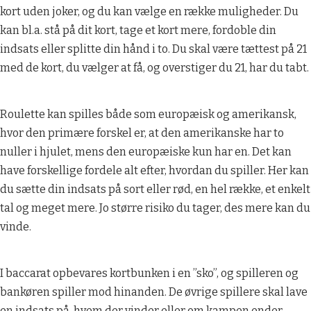
kort uden joker, og du kan vælge en række muligheder. Du
kan bl.a. stå på dit kort, tage et kort mere, fordoble din
indsats eller splitte din hånd i to. Du skal være tættest på 21
med de kort, du vælger at få, og overstiger du 21, har du tabt.
Roulette kan spilles både som europæisk og amerikansk,
hvor den primære forskel er, at den amerikanske har to
nuller i hjulet, mens den europæiske kun har en. Det kan
have forskellige fordele alt efter, hvordan du spiller. Her kan
du sætte din indsats på sort eller rød, en hel række, et enkelt
tal og meget mere. Jo større risiko du tager, des mere kan du
vinde.
I baccarat opbevares kortbunken i en ”sko”, og spilleren og
bankøren spiller mod hinanden. De øvrige spillere skal lave
en indsats på, hvem der vinder eller om kampen ender