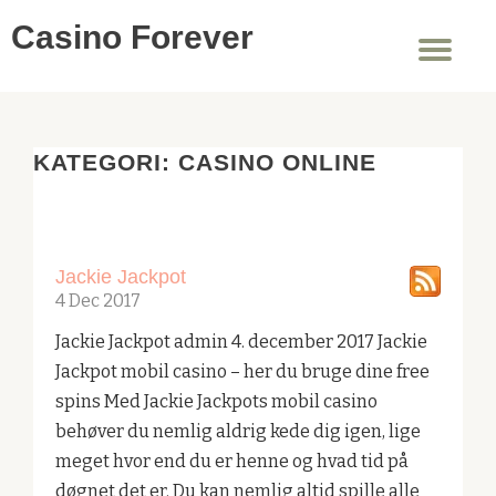
Casino Forever
Ski
Kontakt os
Videre
nav
til
indhold
KATEGORI: CASINO ONLINE
Jackie Jackpot
4 Dec 2017
Jackie Jackpot admin 4. december 2017 Jackie
Jackpot mobil casino – her du bruge dine free
spins Med Jackie Jackpots mobil casino
behøver du nemlig aldrig kede dig igen, lige
meget hvor end du er henne og hvad tid på
døgnet det er. Du kan nemlig altid spille alle