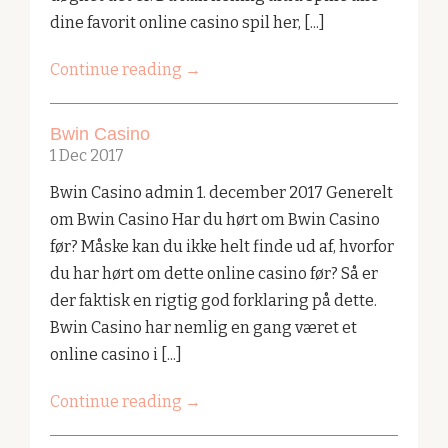
dine favorit online casino spil her, [...]
Continue reading →
Bwin Casino
1 Dec 2017
Bwin Casino admin 1. december 2017 Generelt
om Bwin Casino Har du hørt om Bwin Casino
før? Måske kan du ikke helt finde ud af, hvorfor
du har hørt om dette online casino før? Så er
der faktisk en rigtig god forklaring på dette.
Bwin Casino har nemlig en gang været et
online casino i [...]
Continue reading →